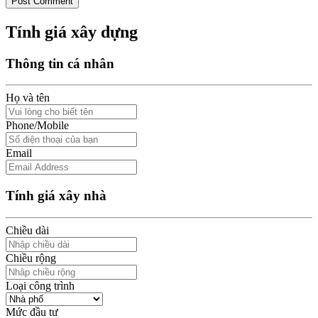
Tính giá xây dựng
Thông tin cá nhân
Họ và tên
Phone/Mobile
Email
Tính giá xây nhà
Chiều dài
Chiều rộng
Loại công trình
Mức đầu tư