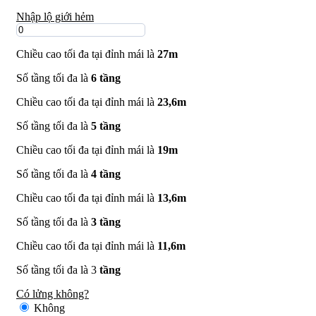
Nhập lộ giới hẻm
Chiều cao tối đa tại đỉnh mái là
27m
Số tầng tối đa là
6 tầng
Chiều cao tối đa tại đỉnh mái là
23,6m
Số tầng tối đa là
5 tầng
Chiều cao tối đa tại đỉnh mái là
19m
Số tầng tối đa là
4 tầng
Chiều cao tối đa tại đỉnh mái là
13,6m
Số tầng tối đa là
3 tầng
Chiều cao tối đa tại đỉnh mái là
11,6m
Số tầng tối đa là 3
tầng
Có lửng không?
Không