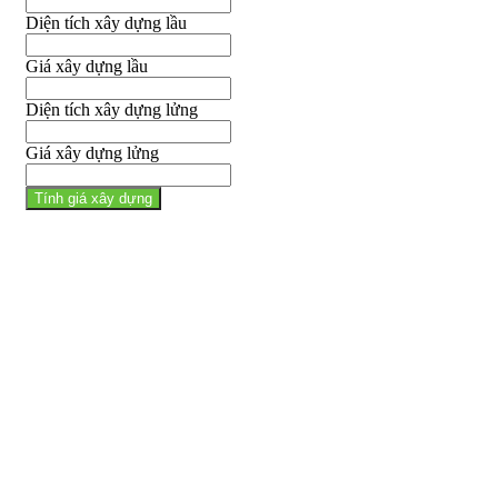
Diện tích xây dựng lầu
Giá xây dựng lầu
Diện tích xây dựng lửng
Giá xây dựng lửng
Tính giá xây dựng