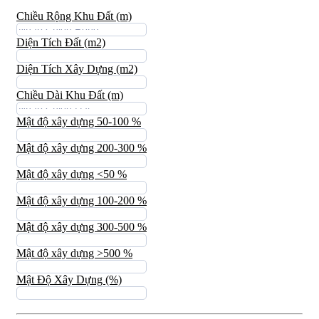
Chiều Rộng Khu Đất (m)
Diện Tích Đất (m2)
Diện Tích Xây Dựng (m2)
Chiều Dài Khu Đất (m)
Mật độ xây dựng 50-100 %
Mật độ xây dựng 200-300 %
Mật độ xây dựng <50 %
Mật độ xây dựng 100-200 %
Mật độ xây dựng 300-500 %
Mật độ xây dựng >500 %
Mật Độ Xây Dựng (%)