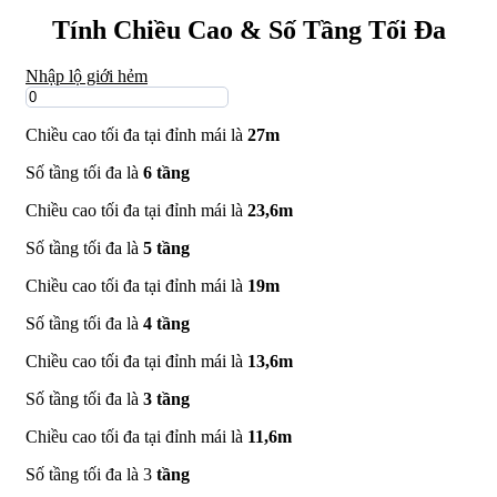
Tính Chiều Cao & Số Tầng Tối Đa
Nhập lộ giới hẻm
Chiều cao tối đa tại đỉnh mái là
27m
Số tầng tối đa là
6 tầng
Chiều cao tối đa tại đỉnh mái là
23,6m
Số tầng tối đa là
5 tầng
Chiều cao tối đa tại đỉnh mái là
19m
Số tầng tối đa là
4 tầng
Chiều cao tối đa tại đỉnh mái là
13,6m
Số tầng tối đa là
3 tầng
Chiều cao tối đa tại đỉnh mái là
11,6m
Số tầng tối đa là 3
tầng