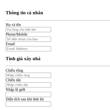
Thông tin cá nhân
Họ và tên
Phone/Mobile
Email
Tính giá xây nhà
Chiều rộng
Chiều dài
Nhập lộ giới
Diện tích sau khi tính lùi