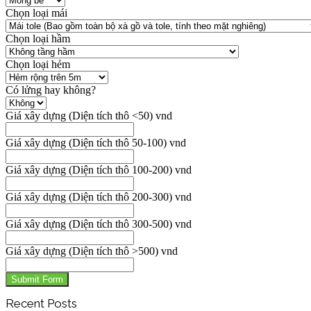
Chọn loại mái
Chọn loại hầm
Chọn loại hẻm
Có lửng hay không?
Giá xây dựng (Diện tích thô <50) vnd
Giá xây dựng (Diện tích thô 50-100) vnd
Giá xây dựng (Diện tích thô 100-200) vnd
Giá xây dựng (Diện tích thô 200-300) vnd
Giá xây dựng (Diện tích thô 300-500) vnd
Giá xây dựng (Diện tích thô >500) vnd
Submit Form
Recent Posts