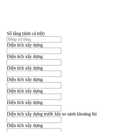
Số tầng (tính cả trệt)
Diện tích xây dựng
Diện tích xây dựng
Diện tích xây dựng
Diện tích xây dựng
Diện tích xây dựng
Diện tích xây dựng
Diện tích xây dựng trước khi so sánh khoảng lùi
Diện tích xây dựng