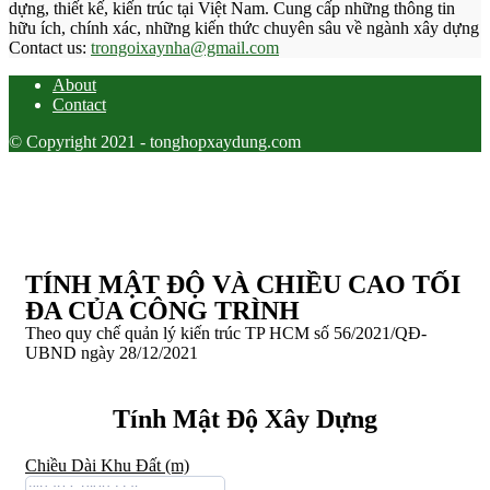
dựng, thiết kế, kiến trúc tại Việt Nam. Cung cấp những thông tin
hữu ích, chính xác, những kiến thức chuyên sâu về ngành xây dựng
Contact us:
trongoixaynha@gmail.com
About
Contact
© Copyright 2021 - tonghopxaydung.com
TÍNH MẬT ĐỘ VÀ CHIỀU CAO TỐI
ĐA CỦA CÔNG TRÌNH
Theo quy chế quản lý kiến trúc TP HCM số 56/2021/QĐ-
UBND ngày 28/12/2021
Tính Mật Độ Xây Dựng
Chiều Dài Khu Đất (m)