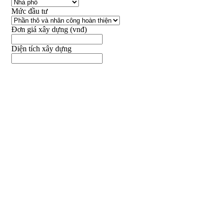
Mức đầu tư
Đơn giá xây dựng (vnđ)
Diện tích xây dựng