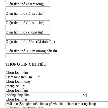
Diện tích thô (dài x rộng)
Diện tích thô (lùi sau 2m)
Diện tích thô (lùi sau 1m)
Diện tích thô (không lùi)
Diện tích thô >50m (đã tính lùi )
Diện tích thô <50m không cần lùi
THÔNG TIN CHI TIẾT
Chọn loại hẻm
Chọn loại móng
Chọn loại hầm
Chọn loại mái