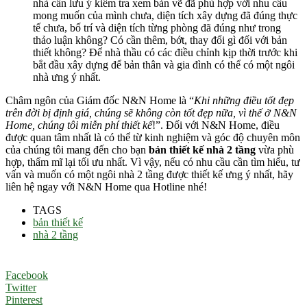
nhà cần lưu ý kiểm tra xem bản vẽ đã phù hợp với nhu cầu
mong muốn của mình chưa, diện tích xây dựng đã đúng thực
tế chưa, bố trí và diện tích từng phòng đã đúng như trong
thảo luận không? Có cần thêm, bớt, thay đổi gì đối với bản
thiết không? Để nhà thầu có các điều chỉnh kịp thời trước khi
bắt đầu xây dựng để bản thân và gia đình có thể có một ngôi
nhà ưng ý nhất.
Châm ngôn của Giám đốc N&N Home là “
Khi những điều tốt đẹp
trên đời bị định giá, chúng sẽ không còn tốt đẹp nữa, vì thế ở N&N
Home, chúng tôi miễn phí thiết kế
!”. Đối với N&N Home, điều
được quan tâm nhất là có thể từ kinh nghiệm và góc độ chuyên môn
của chúng tôi mang đến cho bạn
bản thiết kế nhà 2 tầng
vừa phù
hợp, thẩm mĩ lại tối ưu nhất. Vì vậy, nếu có nhu cầu cần tìm hiểu, tư
vấn và muốn có một ngôi nhà 2 tầng được thiết kế ưng ý nhất, hãy
liên hệ ngay với N&N Home qua Hotline nhé!
TAGS
bản thiết kế
nhà 2 tầng
Facebook
Twitter
Pinterest