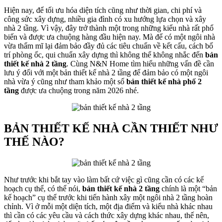
Hiện nay, để tối ưu hóa diện tích cũng như thời gian, chi phí và
công sức xây dựng, nhiều gia đình có xu hướng lựa chọn và xây
nhà 2 tầng. Vì vậy, đây trở thành một trong những kiểu nhà rất phổ
biến và được ưa chuộng hàng đầu hiện nay. Mà để có một ngôi nhà
vừa thẩm mĩ lại đảm bảo đầy đủ các tiêu chuẩn về kết cấu, cách bố
trí phòng ốc, qui chuẩn xây dựng thì không thể không nhắc đến
bản
thiết kế nhà 2 tầng
. Cùng N&N Home tìm hiểu những vấn đề cần
lưu ý đối với một bản thiết kế nhà 2 tầng để đảm bảo có một ngôi
nhà vừa ý cũng như tham khảo một số
bản thiết kế nhà phố 2
tầng
được ưa chuộng trong năm 2026 nhé.
BẢN THIẾT KẾ NHÀ CẦN THIẾT NHƯ
THẾ NÀO?
Như trước khi bắt tay vào làm bất cứ việc gì cũng cần có các kế
hoạch cụ thể, có thể nói,
bản thiết kế nhà 2 tầng
chính là một “bản
kế hoạch” cụ thể trước khi tiến hành xây một ngôi nhà 2 tầng hoàn
chỉnh. Vì ở mỗi một diện tích, một địa điểm và kiểu nhà khác nhau
thì cần có các yêu cầu và cách thức xây dựng khác nhau, thế nên,