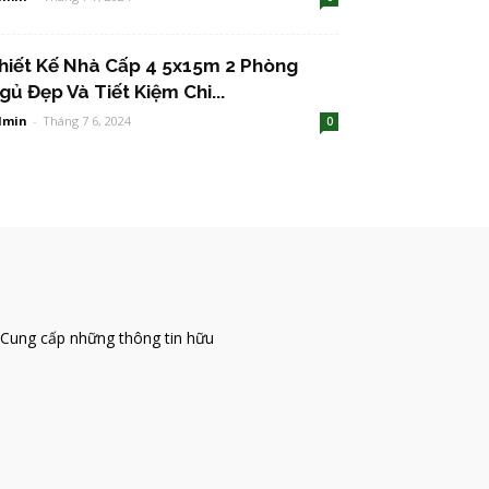
hiết Kế Nhà Cấp 4 5x15m 2 Phòng
gủ Đẹp Và Tiết Kiệm Chi...
dmin
-
Tháng 7 6, 2024
0
m. Cung cấp những thông tin hữu