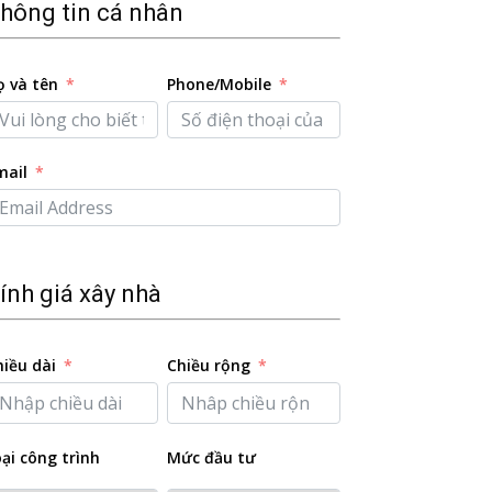
hông tin cá nhân
ọ và tên
Phone/Mobile
mail
ính giá xây nhà
hiều dài
Chiều rộng
ại công trình
Mức đầu tư