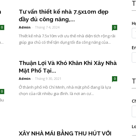
T
m
Tư vấn thiết kế nhà 7.5x10m đẹp
đầy đủ công năng,...
H
Admin
-
Tháng 7 4, 2024
0
0
Thiết kế nhà 7.5x10m với ưu thế nhà diện tích rộng rãi
...
giúp gia chủ có thể tận dụng tối đa công năng của...
E
Thuận Lợi Và Khó Khăn Khi Xây Nhà
Mặt Phố Tại...
Admin
-
Tháng 9 30, 2021
0
T
Ở thành phố Hồ Chí Minh, nhà mặt phố đang là lựa
0
chọn của rất nhiều gia đình. là nơi an cư...
đầu
C
Lo
XÂY NHÀ MÁI BẰNG THU HÚT VỚI