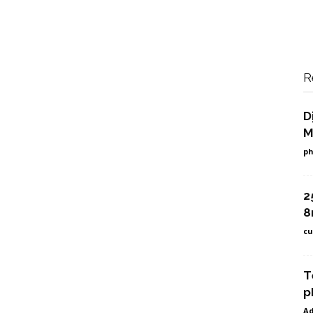
R
D
M
p
2
8
c
T
p
A