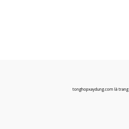
tonghopxaydung.com là trang ti