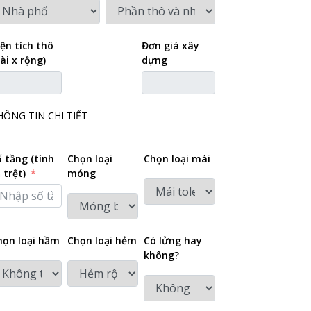
ện tích thô
Đơn giá xây
ài x rộng)
dựng
HÔNG TIN CHI TIẾT
ố tầng (tính
Chọn loại
Chọn loại mái
 trệt)
móng
họn loại hầm
Chọn loại hẻm
Có lửng hay
không?