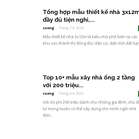
Tổng hợp mẫu thiết kế nhà 3x12
đầy đủ tiện nghi,...
cuong
-
Tháng 7 4, 2024
Mẫu thiết kế nhà 3x12m là kiểu nhà phố biến tại các
khu vực thành thị đông đúc dân cư, diện tích đất hạn
Top 10+ mẫu xây nhà ống 2 tầng
với 200 triệu...
cuong
-
Tháng 4 4, 2023
Với chi phí 200 triệu dành cho những gia đình, chủ 
tư mong muốn có thế xây dựng cho mình ngôi nhà
đơn...