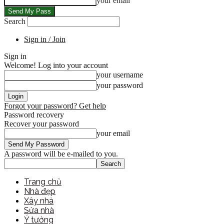
your email
Search
Sign in / Join
Sign in
Welcome! Log into your account
your username
your password
Forgot your password? Get help
Password recovery
Recover your password
your email
A password will be e-mailed to you.
Trang chủ
Nhà đẹp
Xây nhà
Sửa nhà
Ý tưởng