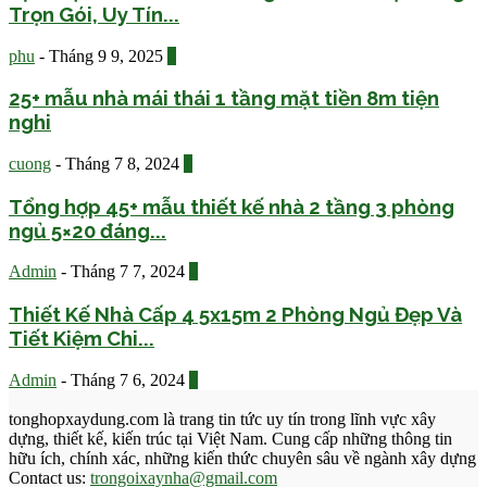
Trọn Gói, Uy Tín...
phu
-
Tháng 9 9, 2025
0
25+ mẫu nhà mái thái 1 tầng mặt tiền 8m tiện
nghi
cuong
-
Tháng 7 8, 2024
0
Tổng hợp 45+ mẫu thiết kế nhà 2 tầng 3 phòng
ngủ 5×20 đáng...
Admin
-
Tháng 7 7, 2024
0
Thiết Kế Nhà Cấp 4 5x15m 2 Phòng Ngủ Đẹp Và
Tiết Kiệm Chi...
Admin
-
Tháng 7 6, 2024
0
tonghopxaydung.com là trang tin tức uy tín trong lĩnh vực xây
dựng, thiết kế, kiến trúc tại Việt Nam. Cung cấp những thông tin
hữu ích, chính xác, những kiến thức chuyên sâu về ngành xây dựng
Contact us:
trongoixaynha@gmail.com