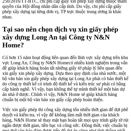
250/2016/TT-BTC, chi phí cấp giấy xin phép xây dựng thuộc thẩm
quyền của Hội đồng nhân dân cấp tỉnh. Do vậy, chi phí cấp giấy
phép xây dựng tại từng đơn vị, TP trực thuộc trung ương là khác
nhau.
Tại sao nên chọn dịch vụ xin giấy phép
xây dựng Long An tại Công ty N&N
Home?
Có hơn 15 năm hoạt động liên quan đến lĩnh vực xây dựng trên khu
vực Long An, Công ty N&N Homecó nhiều kinh nghiệm trong vấn
đề giúp khách hàng hoàn tất những giấy tờ pháp lý liên quan đến
xin giấy xin phép xây dựng. Dựa theo quy định của nhà nước, một
bộ văn bản xin giấy phép xây dựng tại Long An phải có bản thiết kế
do công ty thiết kế có trình độ thiết kế và kiến trúc sư phải có bằng
cấp hành nghề. Vì vậy, bạn không thể tự mình thiết kế một bản dự
án nhà ở được. Chính vì vậy, N&N Home sẽ giúp khách hàng
chuẩn bị một bộ văn bản xin giấy cấp phép hoàn thiện.
Việc xin giấy phép thi công xây dựng tốn nhiều thời gian để đợi phê
duyệt và kiểm tra, vì vậy để không làm mất thời gian của khách
hàng, N&N Home sẽ thay mặt bạn hoàn tất mọi quy trình giấy tờ rút
ngắn được thời gian, tiền bạc và công sức. Đồng thời, việc chuẩn bị
mọi thứ còn bảo đảm được tiến độ dự án cũng như tính thống nhất