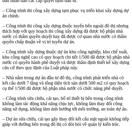
ban nhân dân các cấp quyết định đầu tư.
– Công trình thi công xây dựng tạm phục vụ triển khai xây dựng dự
án chính.
– Công trình thi công xây dựng thuộc tuyến bên ngoài đô thị nhưng
thích hợp với quy hoạch thi công xây dựng đã được bộ phận nhà
nước có thẩm quyền duyệt hay đã được cơ quan nhà nước có thẩm
quyền chấp thuận về vị trí tuyến dự án.
– Công trình xây dựng thuộc dự án khu công nghiệp, khu chế xuất,
khu công nghệ cao có quy hoạch chi tiết 1/500 đã được bộ phận nhà
nước có quyền hành phê duyệt và được thẩm định thiết kế xây dựng
căn cứ theo quy định của Luật pháp này.
– Nhà nằm trong dự án đầu tư đô thị, công trình phát triển nhà có
kết cấu dưới 7 tầng và tổng diện tích sàn dưới 500 m2 có quy hoạch
cụ thể 1/500 đã được bộ phận nhà nước có chức năng phê duyệt.
– Công trình sửa chữa, cải tạo, bố trí thiết bị bên trong công trình
không làm tác động khả năng chịu lực, không làm thay đổi công
năng sử dụng, không làm ảnh hưởng tới môi trường, an toàn dự án.
– Dự án sửa chữa, cải tạo gây thay đổi kết cấu mặt ngoài không tiếp
giáp với đường bên trong đô thị có đỏi hỏi về quản lý kiến trúc.