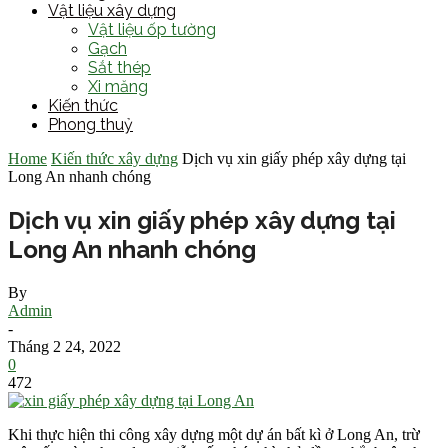
Vật liệu xây dựng
Vật liệu ốp tường
Gạch
Sắt thép
Xi măng
Kiến thức
Phong thuỷ
Home
Kiến thức xây dựng
Dịch vụ xin giấy phép xây dựng tại
Long An nhanh chóng
Dịch vụ xin giấy phép xây dựng tại
Long An nhanh chóng
By
Admin
-
Tháng 2 24, 2022
0
472
Khi thực hiện thi công xây dựng một dự án bất kì ở Long An, trừ