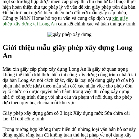
một số trường hợp được miễn cấp phép thì chủ đầu tư bắt buộc thực
hiện hoàn thiện thủ tục pháp lý về vấn đề xin giấy phép trên địa bàn.
Để hỗ trợ mọi người hiểu nhiều hơn đối với mẫu giấy cấp phép,
Công ty N&N Home hỗ trợ tư vấn và cung cấp dịch vụ
xin giấy
phép xây dựng tại Long An
cam kết chính xác và tuân thủ quy trình.
Giới thiệu mẫu giấy phép xây dựng Long
An
Mẫu xin giấy cấp phép xây dựng Long An là giấy tờ quan trọng
không thể thiếu khi thực hiện thi công xây dựng công trình nhà ở tại
địa bàn Long An nói cách khác, đây là loại nội dung giấy tờ của bộ
phận nhà nước (dựa theo mẫu sẵn có) xác nhận việc cho phép đơn
vị tổ chức có được quyền tiến hành trong việc thi công xây dựng
nhà ở, công trình đúng với nhu cầu và phạm vi nội dung cho phép
dựa theo quy hoạch của mỗi khu vực.
Giấy phép xây dựng gồm có 3 loại: Xây dựng mới; Sửa chữa cải
tạo; Di dời công trình.
Trong trường hợp không thực hiện đủ những loại văn bản hồ sơ này
đồng nghĩa rằng bạn đã không tuân thủ luật pháp về nội dung xây