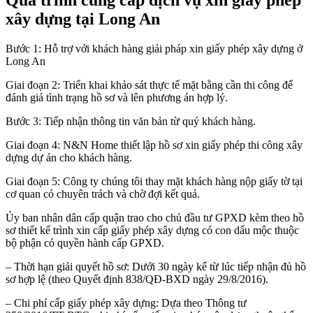
Quá trình cung cấp dịch vụ xin giấy phép
xây dựng tại Long An
Bước 1: Hỗ trợ với khách hàng giải pháp xin giấy phép xây dựng ở
Long An
Giai đoạn 2: Triển khai khảo sát thực tế mặt bằng cần thi công để
đánh giá tình trạng hồ sơ và lên phương án hợp lý.
Bước 3: Tiếp nhận thông tin văn bản từ quý khách hàng.
Giai đoạn 4: N&N Home thiết lập hồ sơ xin giấy phép thi công xây
dựng dự án cho khách hàng.
Giai đoạn 5: Công ty chúng tôi thay mặt khách hàng nộp giấy tờ tại
cơ quan có chuyên trách và chờ đợi kết quả.
Ủy ban nhân dân cấp quận trao cho chủ đầu tư GPXD kèm theo hồ
sơ thiết kế trình xin cấp giấy phép xây dựng có con dấu mộc thuộc
bộ phận có quyền hành cấp GPXD.
– Thời hạn giải quyết hồ sơ: Dưới 30 ngày kể từ lúc tiếp nhận đủ hồ
sơ hợp lệ (theo Quyết định 838/QĐ-BXD ngày 29/8/2016).
– Chi phí cấp giấy phép xây dựng: Dựa theo Thông tư