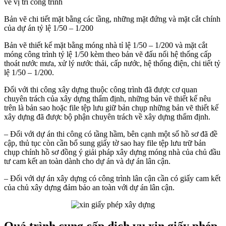
vẽ vị trí công trình
Bản vẽ chi tiết mặt bằng các tầng, những mặt đứng và mặt cắt chính
của dự án tỷ lệ 1/50 – 1/200
Bản vẽ thiết kế mặt bằng móng nhà tỉ lệ 1/50 – 1/200 và mặt cắt
móng công trình tỷ lệ 1/50 kèm theo bản vẽ đấu nối hệ thống cấp
thoát nước mưa, xử lý nước thải, cấp nước, hệ thống điện, chi tiết tỷ
lệ 1/50 – 1/200.
Đối với thi công xây dựng thuộc công trình đã được cơ quan
chuyên trách của xây dựng thẩm định, những bản vẽ thiết kế nêu
trên là bản sao hoặc file tệp lưu giữ bản chụp những bản vẽ thiết kế
xây dựng đã được bộ phận chuyên trách về xây dựng thẩm định.
– Đối với dự án thi công có tầng hầm, bên cạnh một số hồ sơ đã đề
cập, thủ tục còn cần bổ sung giấy tờ sao hay file tệp lưu trữ bản
chụp chính hồ sơ đồng ý giải pháp xây dựng móng nhà của chủ đầu
tư cam kết an toàn dành cho dự án và dự án lân cận.
– Đối với dự án xây dựng có công trình lân cận cần có giấy cam kết
của chủ xây dựng đảm bảo an toàn với dự án lân cận.