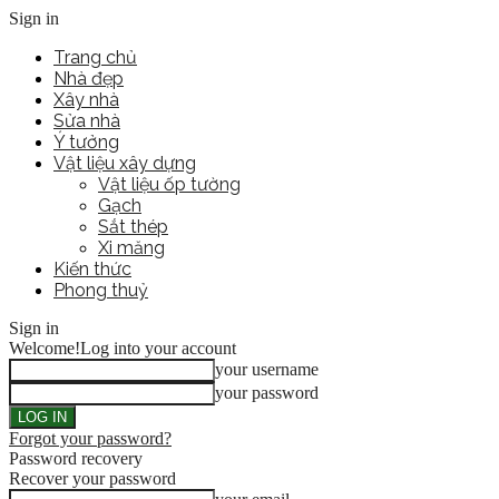
Sign in
Trang chủ
Nhà đẹp
Xây nhà
Sửa nhà
Ý tưởng
Vật liệu xây dựng
Vật liệu ốp tường
Gạch
Sắt thép
Xi măng
Kiến thức
Phong thuỷ
Sign in
Welcome!
Log into your account
your username
your password
Forgot your password?
Password recovery
Recover your password