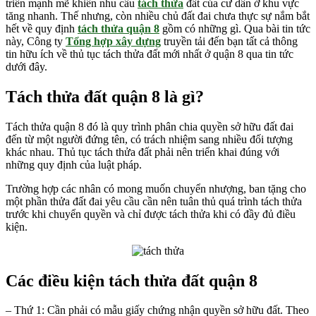
triển mạnh mẽ khiến nhu cầu
tách thửa
đất của cư dân ở khu vực
tăng nhanh. Thế nhưng, còn nhiều chủ đất đai chưa thực sự nắm bắt
hết về quy định
tách thửa quận 8
gồm có những gì. Qua bài tin tức
này, Công ty
Tổng hợp xây dựng
truyền tải đến bạn tất cả thông
tin hữu ích về thủ tục tách thửa đất mới nhất ở quận 8 qua tin tức
dưới đây.
Tách thửa đất quận 8 là gì?
Tách thửa quận 8 đó là quy trình phân chia quyền sở hữu đất đai
đến từ một người đứng tên, có trách nhiệm sang nhiều đối tượng
khác nhau. Thủ tục tách thửa đất phải nên triển khai đúng với
những quy định của luật pháp.
Trường hợp các nhân có mong muốn chuyển nhượng, ban tặng cho
một phần thửa đất đai yêu cầu cần nên tuân thủ quá trình tách thửa
trước khi chuyển quyền và chỉ được tách thửa khi có đầy đủ điều
kiện.
Các điều kiện tách thửa đất
quận 8
– Thứ 1: Cần phải có mẫu giấy chứng nhận quyền sở hữu đất. Theo