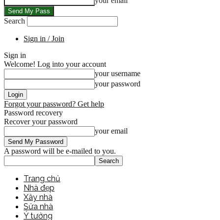
your email
Search
Sign in / Join
Sign in
Welcome! Log into your account
your username
your password
Forgot your password? Get help
Password recovery
Recover your password
your email
A password will be e-mailed to you.
Trang chủ
Nhà đẹp
Xây nhà
Sửa nhà
Ý tưởng