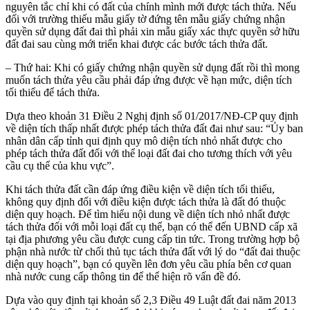
nguyên tắc chỉ khi có đất của chính mình mới được tách thửa. Nếu
đối với trường thiếu mẫu giấy tờ đứng tên mẫu giấy chứng nhận
quyền sử dụng đất đai thì phải xin mẫu giấy xác thực quyền sở hữu
đất đai sau cùng mới triển khai được các bước tách thửa đất.
– Thứ hai: Khi có giấy chứng nhận quyền sử dụng đất rồi thì mong
muốn tách thửa yêu cầu phải đáp ứng được về hạn mức, diện tích
tối thiểu để tách thửa.
Dựa theo khoản 31 Điều 2 Nghị định số 01/2017/NĐ-CP quy định
về diện tích thấp nhất được phép tách thửa đất đai như sau: “Ủy ban
nhân dân cấp tỉnh qui định quy mô diện tích nhỏ nhất được cho
phép tách thửa đất đối với thể loại đất đai cho tương thích với yêu
cầu cụ thể của khu vực”.
Khi tách thửa đất cần đáp ứng điều kiện về diện tích tối thiểu,
không quy định đối với điều kiện được tách thửa là đất đó thuộc
diện quy hoạch. Để tìm hiểu nội dung về diện tích nhỏ nhất được
tách thửa đối với mỗi loại đất cụ thể, bạn có thể đến UBND cấp xã
tại địa phương yêu cầu được cung cấp tin tức. Trong trường hợp bộ
phận nhà nước từ chối thủ tục tách thửa đất với lý do “đất đai thuộc
diện quy hoạch”, bạn có quyền lên đơn yêu cầu phía bên cơ quan
nhà nước cung cấp thông tin để thể hiện rõ vấn đề đó.
Dựa vào quy định tại khoản số 2,3 Điều 49 Luật đất đai năm 2013