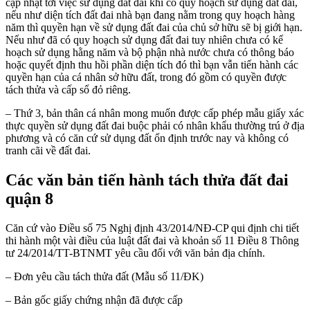
cập nhật tới việc sử dụng đất đai khi có quy hoạch sử dụng đất đai,
nếu như diện tích đất đai nhà bạn đang nằm trong quy hoạch hàng
năm thì quyền hạn về sử dụng đất đai của chủ sở hữu sẽ bị giới hạn.
Nếu như đã có quy hoạch sử dụng đất đai tuy nhiên chưa có kế
hoạch sử dụng hằng năm và bộ phận nhà nước chưa có thông báo
hoặc quyết định thu hồi phần diện tích đó thì bạn vẫn tiến hành các
quyền hạn của cá nhân sở hữu đất, trong đó gồm có quyền được
tách thửa và cấp sổ đỏ riêng.
– Thứ 3, bản thân cá nhân mong muốn được cấp phép mẫu giấy xác
thực quyền sử dụng đất đai buộc phải có nhân khẩu thường trú ở địa
phương và có căn cứ sử dụng đất ổn định trước nay và không có
tranh cãi về đất đai.
Các văn bản tiến hành tách thửa đất đai
quận 8
Căn cứ vào Điều số 75 Nghị định 43/2014/NĐ-CP qui định chi tiết
thi hành một vài điều của luật đất đai và khoản số 11 Điều 8 Thông
tư 24/2014/TT-BTNMT yêu cầu đối với văn bản địa chính.
– Đơn yêu cầu tách thửa đất (Mẫu số 11/ĐK)
– Bản gốc giấy chứng nhận đã được cấp