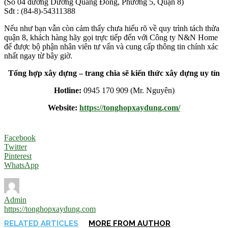
(Số 04 đường Dương Quang Đông, Phường 5, Quận 8)
Sđt : (84-8)-54311388
Nếu như bạn vẫn còn cảm thấy chưa hiểu rõ về quy trình tách thửa
quận 8, khách hàng hãy gọi trực tiếp đến với Công ty N&N Home
để được bộ phận nhân viên tư vấn và cung cấp thông tin chính xác
nhất ngay từ bây giờ.
Tổng hợp xây dựng – trang chia sẽ kiến thức xây dựng uy tín
Hotline:
0945 170 909 (Mr. Nguyên)
Website:
https://tonghopxaydung.com/
Facebook
Twitter
Pinterest
WhatsApp
Admin
https://tonghopxaydung.com
RELATED ARTICLES
MORE FROM AUTHOR