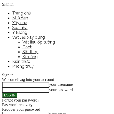
Sign in
Trang chủ
Nhà đẹp
Xây nhà
Sửa nhà
Ý tưởng
Vật liệu xây dựng
Vật liệu ốp tường
Gạch
Sắt thép
Xi măng
Kiến thức
Phong thuỷ
Sign in
Welcome!
Log into your account
your username
your password
Forgot your password?
Password recovery
Recover your password