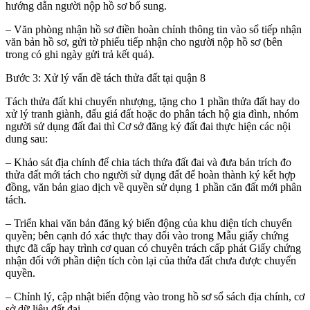
hướng dẫn người nộp hồ sơ bổ sung.
– Văn phòng nhận hồ sơ điền hoàn chỉnh thông tin vào sổ tiếp nhận
văn bản hồ sơ, gửi tờ phiếu tiếp nhận cho người nộp hồ sơ (bên
trong có ghi ngày gửi trả kết quả).
Bước 3: Xử lý vấn đề tách thửa đất tại quận 8
Tách thửa đất khi chuyển nhượng, tặng cho 1 phần thửa đất hay do
xử lý tranh giành, đấu giá đất hoặc do phân tách hộ gia đình, nhóm
người sử dụng đất đai thì Cơ sở đăng ký đất đai thực hiện các nội
dung sau:
– Khảo sát địa chính để chia tách thửa đất đai và đưa bản trích đo
thửa đất mới tách cho người sử dụng đất để hoàn thành ký kết hợp
đồng, văn bản giao dịch về quyền sử dụng 1 phần căn đất mới phân
tách.
– Triển khai văn bản đăng ký biến động của khu diện tích chuyển
quyền; bên cạnh đó xác thực thay đổi vào trong Mẫu giấy chứng
thực đã cấp hay trình cơ quan có chuyên trách cấp phát Giấy chứng
nhận đối với phần diện tích còn lại của thửa đất chưa được chuyển
quyền.
– Chỉnh lý, cập nhật biến động vào trong hồ sơ sổ sách địa chính, cơ
sở dữ liệu đất đai.