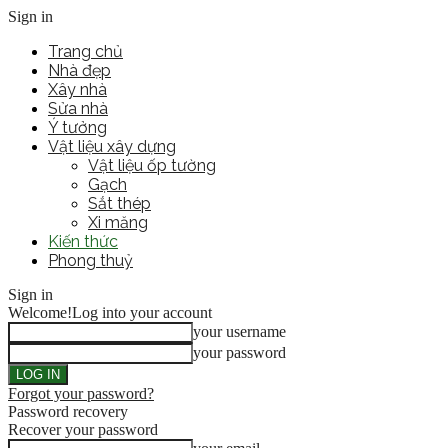
Sign in
Trang chủ
Nhà đẹp
Xây nhà
Sửa nhà
Ý tưởng
Vật liệu xây dựng
Vật liệu ốp tường
Gạch
Sắt thép
Xi măng
Kiến thức
Phong thuỷ
Sign in
Welcome!
Log into your account
your username
your password
Forgot your password?
Password recovery
Recover your password