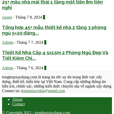
25+ mẫu nhà mái thái 1 tầng mặt tiền 8m tiện
nghi
cuong
-
Tháng 7 8, 2024
0
Tổng hợp 45+ mẫu thiết kế nhà 2 tầng 3 phòng
ngủ 5×20 đáng...
Admin
-
Tháng 7 7, 2024
0
Thiết Kế Nhà Cấp 4 5x15m 2 Phòng Ngủ Đẹp Và
Tiết Kiệm Chi...
Admin
-
Tháng 7 6, 2024
0
tonghopxaydung.com là trang tin tức uy tín trong lĩnh vực xây
dựng, thiết kế, kiến trúc tại Việt Nam. Cung cấp những thông tin
hữu ích, chính xác, những kiến thức chuyên sâu về ngành xây dựng
Contact us:
trongoixaynha@gmail.com
About
Contact
© Copyright 2021 - tonghopxaydung.com