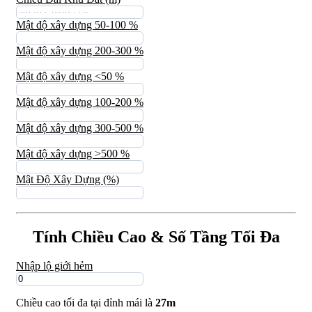
Mật độ xây dựng 50-100 %
Mật độ xây dựng 200-300 %
Mật độ xây dựng <50 %
Mật độ xây dựng 100-200 %
Mật độ xây dựng 300-500 %
Mật độ xây dựng >500 %
Mật Độ Xây Dựng (%)
Tính Chiều Cao & Số Tầng Tối Đa
Nhập lộ giới hẻm
Chiều cao tối đa tại đỉnh mái là
27m