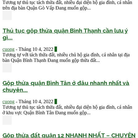
Tương tự thủ tục tách thửa đất, nhiều đại diện hộ gia đình, cá nhân
trên địa bàn Quận Gò Vấp Đang muốn gộp...
Thủ tục gộp thửa quận Bình Thạnh cần lưu ý
gì...
cuong
-
Tháng 10 4, 2022
0
Tương tự với tách thửa đất, nhiều chủ hộ gia đình, cá nhân tại địa
bàn Quận Bình Thạnh Đang muốn gộp thửa đất...
Gộp thửa quận Bình Tân ở đâu nhanh nhất và
chuyên...
cuong
-
Tháng 10 4, 2022
0
Tương tự thủ tục tách thửa đất, nhiều đại diện hộ gia đình, cá nhân
ở khu vực Quận Bình Tân Đang muốn gộp...
Gộp thửa đất quận 12 NHANH NHẤT – CHUYÊN