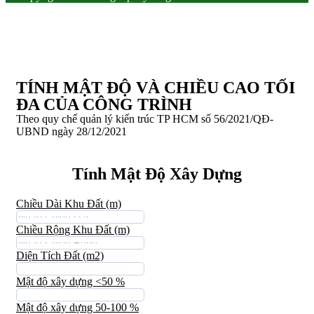
TÍNH MẬT ĐỘ VÀ CHIỀU CAO TỐI
ĐA CỦA CÔNG TRÌNH
Theo quy chế quản lý kiến trúc TP HCM số 56/2021/QĐ-
UBND ngày 28/12/2021
Tính Mật Độ Xây Dựng
Chiều Dài Khu Đất (m)
Chiều Rộng Khu Đất (m)
Diện Tích Đất (m2)
Mật độ xây dựng <50 %
Mật độ xây dựng 50-100 %