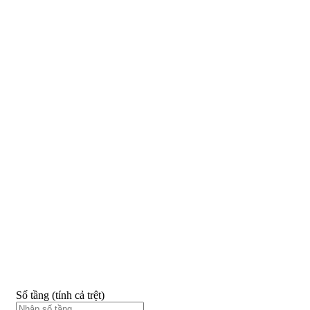
Số tầng (tính cả trệt)