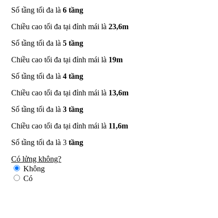
Số tầng tối đa là
6 tầng
Chiều cao tối đa tại đỉnh mái là
23,6m
Số tầng tối đa là
5 tầng
Chiều cao tối đa tại đỉnh mái là
19m
Số tầng tối đa là
4 tầng
Chiều cao tối đa tại đỉnh mái là
13,6m
Số tầng tối đa là
3 tầng
Chiều cao tối đa tại đỉnh mái là
11,6m
Số tầng tối đa là 3
tầng
Có lửng không?
Không
Có