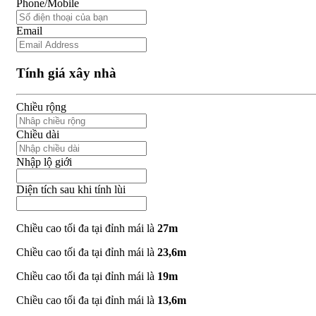
Phone/Mobile
Email
Tính giá xây nhà
Chiều rộng
Chiều dài
Nhập lộ giới
Diện tích sau khi tính lùi
Chiều cao tối đa tại đỉnh mái là
27m
Chiều cao tối đa tại đỉnh mái là
23,6m
Chiều cao tối đa tại đỉnh mái là
19m
Chiều cao tối đa tại đỉnh mái là
13,6m