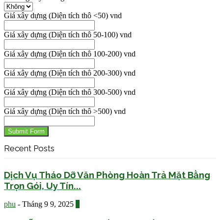
Giá xây dựng (Diện tích thô <50) vnd
Giá xây dựng (Diện tích thô 50-100) vnd
Giá xây dựng (Diện tích thô 100-200) vnd
Giá xây dựng (Diện tích thô 200-300) vnd
Giá xây dựng (Diện tích thô 300-500) vnd
Giá xây dựng (Diện tích thô >500) vnd
Submit Form
Recent Posts
Dịch Vụ Tháo Dỡ Văn Phòng Hoàn Trả Mặt Bằng
Trọn Gói, Uy Tín...
phu
-
Tháng 9 9, 2025
0