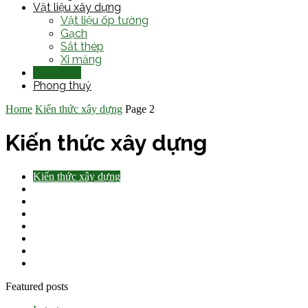
Vật liệu xây dựng
Vật liệu ốp tường
Gạch
Sắt thép
Xi măng
Kiến thức
Phong thuỷ
Home
Kiến thức xây dựng
Page 2
Kiến thức xây dựng
Kiến thức xây dựng
Nhà đẹp
Phong thuỷ
Sửa nhà
test 2
Vật liệu xây dựng
Xây nhà
Ý tưởng
Featured posts